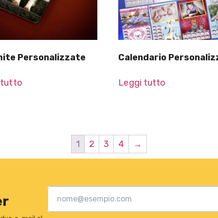
ite Personalizzate
Calendario Personaliz
 tutto
Leggi tutto
1
2
3
4
→
er