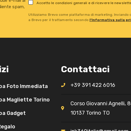
 due e-mail al
Accetto le condizioni generali e di ricevere le newslett
 Niente spam,
Utilizziamo Brevo come piattaforma di marketing. Inviando qu
a Brevo per il trattamento secondo
l'Informativa sulla pr
izi
Contattaci
+39 391 422 6016
pa Foto Immediata
a Magliette Torino
Corso Giovanni Agnelli, 8
10137 Torino TO​
pa Gadget
Regalo