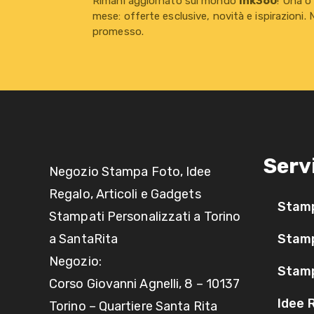
Rimani aggiornato sul mondo
Ink360
! Una o
mese: offerte esclusive, novità e ispirazioni.
promesso.
Serv
Negozio Stampa Foto, Idee
Regalo, Articoli e Gadgets
Stam
Stampati Personalizzati a Torino
a SantaRita
Stamp
Negozio:
Stam
Corso Giovanni Agnelli, 8 – 10137
Idee 
Torino – Quartiere Santa Rita