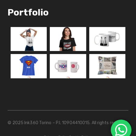
Portfolio
© 2025 Ink360 Torino – P.I. 10904410015. All rights reserved.