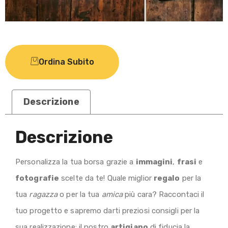
Ordina Subito
Descrizione
Descrizione
Personalizza la tua borsa grazie a
immagini
,
frasi
e
fotografie
scelte da te! Quale miglior
regalo
per la
tua
ragazza
o per la tua
amica
più cara? Raccontaci il
tuo progetto e sapremo darti preziosi consigli per la
sua realizzazione: il nostro
artigiano
di fiducia la