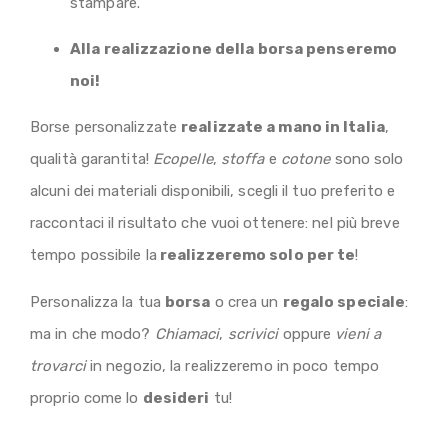
stampare.
Alla realizzazione della borsa penseremo
noi!
Borse personalizzate
realizzate a mano in Italia
,
qualità garantita!
Ecopelle
,
stoffa
e
cotone
sono solo
alcuni dei materiali disponibili, scegli il tuo preferito e
raccontaci il risultato che vuoi ottenere: nel più breve
tempo possibile la
realizzeremo solo per te
!
Personalizza la tua
borsa
o crea un
regalo speciale
:
ma in che modo?
Chiamaci
,
scrivici
oppure
vieni a
trovarci
in negozio, la realizzeremo in poco tempo
proprio come lo
desideri
tu!