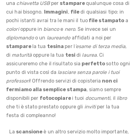
una
chiavetta USB
per
stampare
qualunque cosa di
cui hai bisogno.
Immagini
,
file
di qualsiasi tipo: in
pochi istanti avrai tra le mani il tuo
file stampato
a
colori
oppure in
bianco
e
nero
. Se invece sei un
diplomando
o un
laureando
affidati a noi per
stampare
la tua
tesina
per l
’esame di terza media
,
di
maturità
oppure la tua
tesi
di
laurea
. Ci
assicureremo che il risultato sia
perfetto
sotto ogni
punto di vista così da
lasciare senza parole i tuoi
professori
! Offrendo servizi di copisteria
non ci
fermiamo alla semplice stampa
, siamo sempre
disponibili per
fotocopiare
i tuoi
documenti
, il
libro
che ti è stato prestato oppure gli
inviti
per la tua
festa di compleanno!
La
scansione
è un altro servizio molto importante,