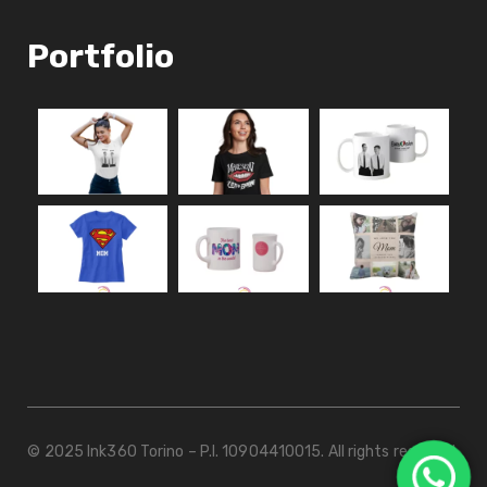
Portfolio
© 2025 Ink360 Torino – P.I. 10904410015. All rights reserved.