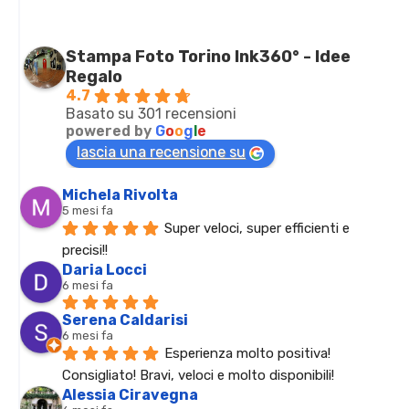
Stampa Foto Torino Ink360° - Idee
Regalo
4.7
Basato su 301 recensioni
powered by
G
o
o
g
l
e
lascia una recensione su
Michela Rivolta
5 mesi fa
Super veloci, super efficienti e 
precisi!!
Daria Locci
6 mesi fa
Serena Caldarisi
6 mesi fa
Esperienza molto positiva! 
Consigliato! Bravi, veloci e molto disponibili!
Alessia Ciravegna