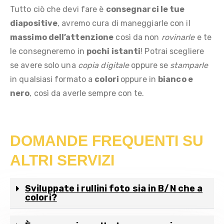
Tutto ciò che devi fare è
consegnarci le tue
diapositive
, avremo cura di maneggiarle con il
massimo dell’attenzione
così da non
rovinarle
e te
le consegneremo in
pochi istanti
! Potrai scegliere
se avere solo una
copia digitale
oppure se
stamparle
in qualsiasi formato a
colori
oppure in
bianco e
nero
, così da averle sempre con te.
DOMANDE FREQUENTI SU
ALTRI SERVIZI
Sviluppate i rullini foto sia in B/N che a
colori?