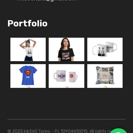
Portfolio
© 2025 Ink360 Torino – P.I. 10904410015. All rights reserved.