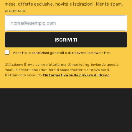
mese: offerte esclusive, novità e ispirazioni. Niente spam,
promesso.
ISCRIVITI
Accetto le condizioni generali e di ricevere le newsletter
Utilizziamo Brevo come piattaforma di marketing. Inviando questo
modulo accetti che i dati forniti siano trasferiti a Brevo per il
trattamento secondo
l'Informativa sulla privacy di Brevo
.