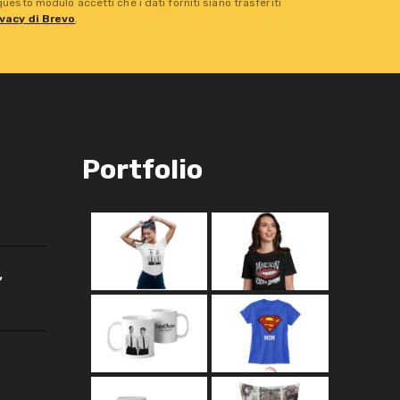
esto modulo accetti che i dati forniti siano trasferiti
ivacy di Brevo
.
Portfolio
,