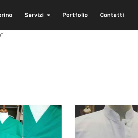
orino
Servizi
Portfolio
Contatti
o”
ti uffici