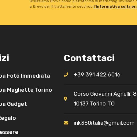
Utilizziamo Brevo come piattaforma di marketing. Inviando qu
a Brevo per il trattamento secondo
l'Informativa sulla pr
izi
Contattaci
+39 391 422 6016
pa Foto Immediata
a Magliette Torino
Corso Giovanni Agnelli, 8
10137 Torino TO​
pa Gadget
Regalo
ink360italia@gmail.com
essere