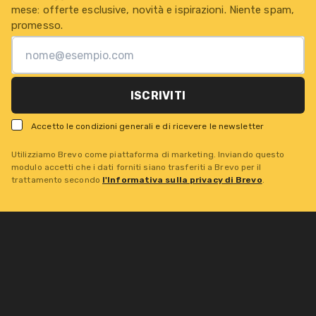
mese: offerte esclusive, novità e ispirazioni. Niente spam,
promesso.
ISCRIVITI
Accetto le condizioni generali e di ricevere le newsletter
Utilizziamo Brevo come piattaforma di marketing. Inviando questo
modulo accetti che i dati forniti siano trasferiti a Brevo per il
trattamento secondo
l'Informativa sulla privacy di Brevo
.