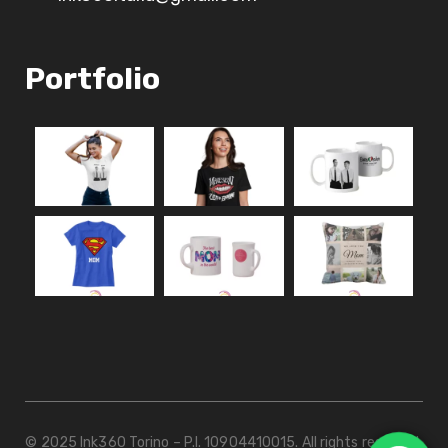
Portfolio
© 2025 Ink360 Torino – P.I. 10904410015. All rights reserved.