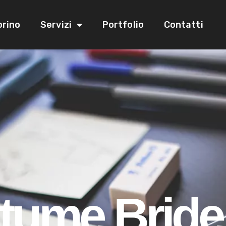
orino
Servizi
Portfolio
Contatti
tume Bride