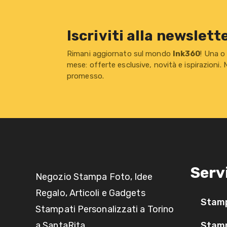
Iscriviti alla newslett
Rimani aggiornato sul mondo
Ink360
! Una o
mese: offerte esclusive, novità e ispirazioni.
promesso.
Serv
Negozio Stampa Foto, Idee
Regalo, Articoli e Gadgets
Stam
Stampati Personalizzati a Torino
a SantaRita
Stamp