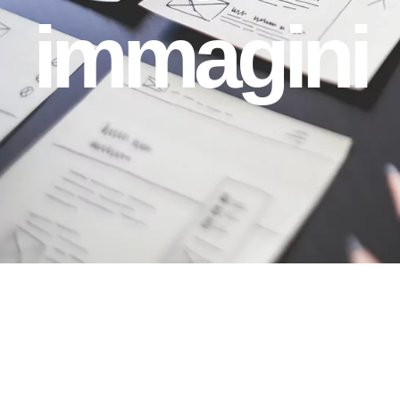
immagini
Cornice a 3
immagini