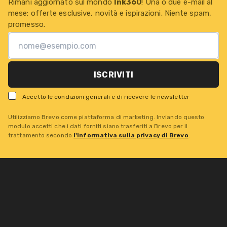
Rimani aggiornato sul mondo
Ink360
! Una o due e-mail al
mese: offerte esclusive, novità e ispirazioni. Niente spam,
promesso.
ISCRIVITI
Accetto le condizioni generali e di ricevere le newsletter
Utilizziamo Brevo come piattaforma di marketing. Inviando questo
modulo accetti che i dati forniti siano trasferiti a Brevo per il
trattamento secondo
l'Informativa sulla privacy di Brevo
.