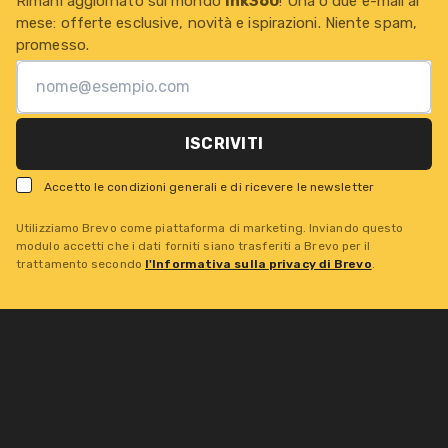
Rimani aggiornato sul mondo
Ink360
! Una o due e-mail al
mese: offerte esclusive, novità e ispirazioni. Niente spam,
promesso.
ISCRIVITI
Accetto le condizioni generali e di ricevere le newsletter
Utilizziamo Brevo come piattaforma di marketing. Inviando questo
modulo accetti che i dati forniti siano trasferiti a Brevo per il
trattamento secondo
l'Informativa sulla privacy di Brevo
.