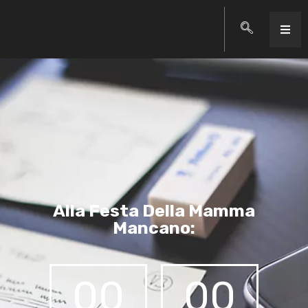
Alla Festa Della Mamma
Mancano:
00
00