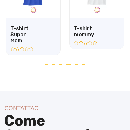
T-shirt
T-shirt
Super
mommy
Mom
Valutato
0
Valutato
su
0
5
su
5
CONTATTACI
Come