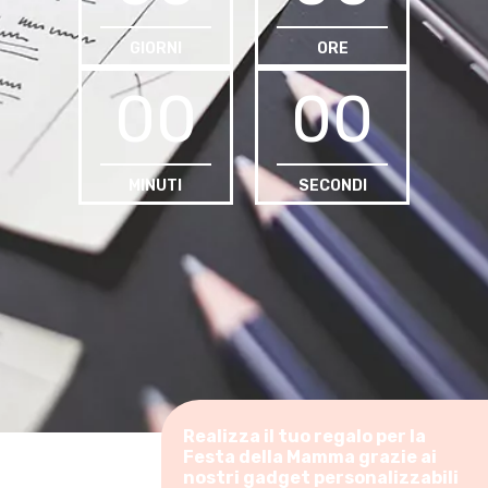
GIORNI
ORE
00
00
MINUTI
SECONDI
Realizza il tuo regalo per la
Festa della Mamma grazie ai
nostri gadget personalizzabili