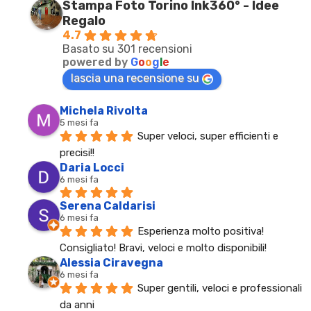
Stampa Foto Torino Ink360° - Idee
Regalo
4.7
Basato su 301 recensioni
powered by
G
o
o
g
l
e
lascia una recensione su
Michela Rivolta
5 mesi fa
Super veloci, super efficienti e 
precisi!!
Daria Locci
6 mesi fa
Serena Caldarisi
6 mesi fa
Esperienza molto positiva! 
Consigliato! Bravi, veloci e molto disponibili!
Alessia Ciravegna
6 mesi fa
Super gentili, veloci e professionali 
da anni